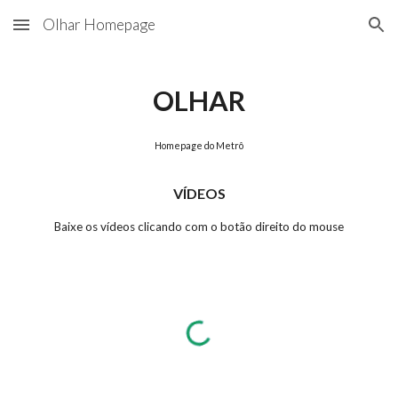
Olhar Homepage
Skip to main content
Skip to navigation
OLHAR
Homepage do Metrô
VÍDEOS
Baixe os vídeos clicando com o botão direito do mouse