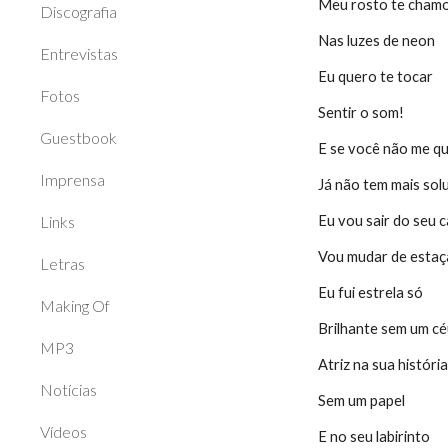
Meu rosto te cham
Discografia
Nas luzes de neon
Entrevistas
Eu quero te tocar
Fotos
Sentir o som!
Guestbook
E se você não me qu
Imprensa
Já não tem mais sol
Links
Eu vou sair do seu c
Vou mudar de esta
Letras
Eu fui estrela só
Making Of
Brilhante sem um c
MP3
Atriz na sua históri
Notícias
Sem um papel
Vídeos
E no seu labirinto