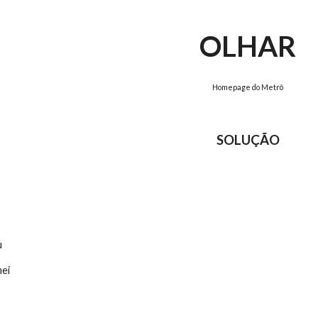
ip to main content
Skip to navigat
OLHAR
Homepage do Metrô
SOLUÇÃO
u
mei