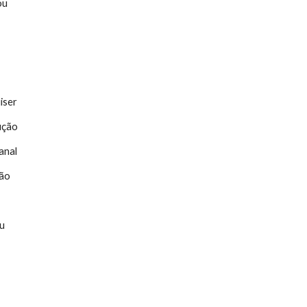
ou
iser
ução
anal
ção
éu
a