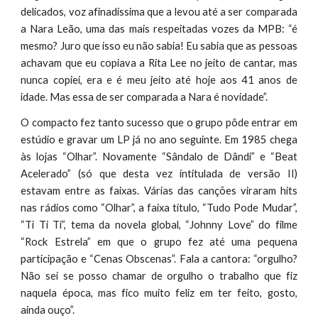
delicados, voz afinadíssima que a levou até a ser comparada
a Nara Leão, uma das mais respeitadas vozes da MPB: “é
mesmo? Juro que isso eu não sabia! Eu sabia que as pessoas
achavam que eu copiava a Rita Lee no jeito de cantar, mas
nunca copiei, era e é meu jeito até hoje aos 41 anos de
idade. Mas essa de ser comparada a Nara é novidade”.
O compacto fez tanto sucesso que o grupo pôde entrar em
estúdio e gravar um LP já no ano seguinte. Em 1985 chega
às lojas “Olhar”. Novamente “Sândalo de Dândi” e “Beat
Acelerado” (só que desta vez intitulada de versão II)
estavam entre as faixas. Várias das canções viraram hits
nas rádios como “Olhar”, a faixa título, “Tudo Pode Mudar”,
“Ti Ti Ti”, tema da novela global, “Johnny Love” do filme
“Rock Estrela” em que o grupo fez até uma pequena
participação e “Cenas Obscenas”. Fala a cantora: “orgulho?
Não sei se posso chamar de orgulho o trabalho que fiz
naquela época, mas fico muito feliz em ter feito, gosto,
ainda ouço”.