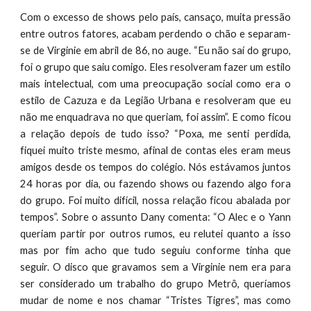
Com o excesso de shows pelo país, cansaço, muita pressão
entre outros fatores, acabam perdendo o chão e separam-
se de Virginie em abril de 86, no auge. “Eu não saí do grupo,
foi o grupo que saiu comigo. Eles resolveram fazer um estilo
mais intelectual, com uma preocupação social como era o
estilo de Cazuza e da Legião Urbana e resolveram que eu
não me enquadrava no que queriam, foi assim”. E como ficou
a relação depois de tudo isso? “Poxa, me senti perdida,
fiquei muito triste mesmo, afinal de contas eles eram meus
amigos desde os tempos do colégio. Nós estávamos juntos
24 horas por dia, ou fazendo shows ou fazendo algo fora
do grupo. Foi muito difícil, nossa relação ficou abalada por
tempos”. Sobre o assunto Dany comenta: “O Alec e o Yann
queriam partir por outros rumos, eu relutei quanto a isso
mas por fim acho que tudo seguiu conforme tinha que
seguir. O disco que gravamos sem a Virginie nem era para
ser considerado um trabalho do grupo Metrô, queríamos
mudar de nome e nos chamar “Tristes Tigres”, mas como