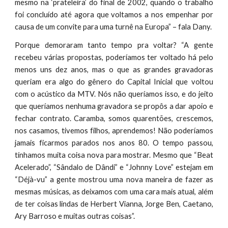
mesmo na ‘prateleira’ do final de 2002, quando o trabalho
foi concluído até agora que voltamos a nos empenhar por
causa de um convite para uma turnê na Europa” – fala Dany.
Porque demoraram tanto tempo pra voltar? “A gente
recebeu várias propostas, poderíamos ter voltado há pelo
menos uns dez anos, mas o que as grandes gravadoras
queriam era algo do gênero do Capital Inicial que voltou
com o acústico da MTV. Nós não queríamos isso, e do jeito
que queríamos nenhuma gravadora se propôs a dar apoio e
fechar contrato. Caramba, somos quarentões, crescemos,
nos casamos, tivemos filhos, aprendemos! Não poderíamos
jamais ficarmos parados nos anos 80. O tempo passou,
tínhamos muita coisa nova para mostrar. Mesmo que “Beat
Acelerado”, “Sândalo de Dândi” e “Johnny Love” estejam em
“Déjà-vu” a gente mostrou uma nova maneira de fazer as
mesmas músicas, as deixamos com uma cara mais atual, além
de ter coisas lindas de Herbert Vianna, Jorge Ben, Caetano,
Ary Barroso e muitas outras coisas”.