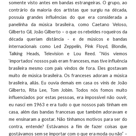
somente visto antes em bandas estrangeiras. O grupo, ao
contrário da maioria dos artistas que surgiu na década,
possuía grandes influências do que era considerada a
panelinha da música brasileira, como Caetano Veloso,
Gilberto Gil, João Gilberto – o que os rebeldes roqueiros da
década queriam distância - e de músicos e bandas
internacionais como Led Zeppelin, Pink Floyd, Blondie,
Talking Heads, Television e Lou Reed. “Nós viemos
‘importados’ nossos pais eram franceses, mas tive influência
brasileira mesmo com pais vindos de fora. Eles gostavam
muito de música brasileira. Os franceses adoram a música
brasileira, aliás. Eu ouvia demais em casa os vinis de João
Gilberto, Rita Lee, Tom Jobim. Todos nós fomos muito
influenciados por estas pessoas, era impossível não ouvir,
eu nasci em 1963 e era tudo o que nossos pais tinham em
casa, além das bandas francesas que também adoravam e
me ensinaram a gostar. Não tínhamos motivos para ser do
contra, entende? Estávamos a fim de fazer coisas que
gostávamos sem se importar com o que era moda ou não” –