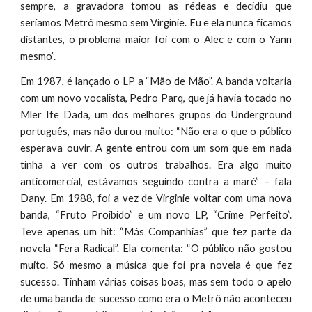
sempre, a gravadora tomou as rédeas e decidiu que
seríamos Metrô mesmo sem Virginie. Eu e ela nunca ficamos
distantes, o problema maior foi com o Alec e com o Yann
mesmo”.
Em 1987, é lançado o LP a “Mão de Mão”. A banda voltaria
com um novo vocalista, Pedro Parq, que já havia tocado no
Mler Ife Dada, um dos melhores grupos do Underground
português, mas não durou muito: “Não era o que o público
esperava ouvir. A gente entrou com um som que em nada
tinha a ver com os outros trabalhos. Era algo muito
anticomercial, estávamos seguindo contra a maré” – fala
Dany. Em 1988, foi a vez de Virginie voltar com uma nova
banda, “Fruto Proibido” e um novo LP, “Crime Perfeito”.
Teve apenas um hit: “Más Companhias” que fez parte da
novela “Fera Radical”. Ela comenta: “O público não gostou
muito. Só mesmo a música que foi pra novela é que fez
sucesso. Tinham várias coisas boas, mas sem todo o apelo
de uma banda de sucesso como era o Metrô não aconteceu