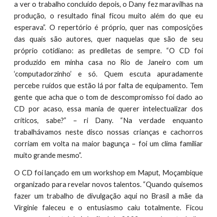
a ver o trabalho concluído depois, o Dany fez maravilhas na
produção, o resultado final ficou muito além do que eu
esperava”. O repertório é próprio, quer nas composições
das quais são autores, quer naquelas que são de seu
próprio cotidiano: as prediletas de sempre. “O CD foi
produzido em minha casa no Rio de Janeiro com um
‘computadorzinho’ e só. Quem escuta apuradamente
percebe ruídos que estão lá por falta de equipamento. Tem
gente que acha que o tom de descompromisso foi dado ao
CD por acaso, essa mania de querer intelectualizar dos
críticos, sabe?” – ri Dany. “Na verdade enquanto
trabalhávamos neste disco nossas crianças e cachorros
corriam em volta na maior bagunça – foi um clima familiar
muito grande mesmo”.
O CD foi lançado em um workshop em Maput, Moçambique
organizado para revelar novos talentos. “Quando quisemos
fazer um trabalho de divulgação aqui no Brasil a mãe da
Virginie faleceu e o entusiasmo caiu totalmente. Ficou