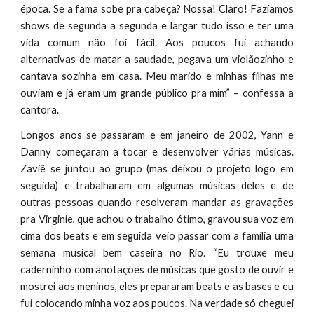
época. Se a fama sobe pra cabeça? Nossa! Claro! Fazíamos
shows de segunda a segunda e largar tudo isso e ter uma
vida comum não foi fácil. Aos poucos fui achando
alternativas de matar a saudade, pegava um violãozinho e
cantava sozinha em casa. Meu marido e minhas filhas me
ouviam e já eram um grande público pra mim” – confessa a
cantora.
Longos anos se passaram e em janeiro de 2002, Yann e
Danny começaram a tocar e desenvolver várias músicas.
Zaviê se juntou ao grupo (mas deixou o projeto logo em
seguida) e trabalharam em algumas músicas deles e de
outras pessoas quando resolveram mandar as gravações
pra Virginie, que achou o trabalho ótimo, gravou sua voz em
cima dos beats e em seguida veio passar com a família uma
semana musical bem caseira no Rio. “Eu trouxe meu
caderninho com anotações de músicas que gosto de ouvir e
mostrei aos meninos, eles prepararam beats e as bases e eu
fui colocando minha voz aos poucos. Na verdade só cheguei