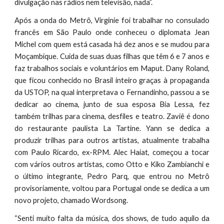
divulgação nas rádios nem televisão, nada”.
Após a onda do Metrô, Virginie foi trabalhar no consulado
francês em São Paulo onde conheceu o diplomata Jean
Michel com quem está casada há dez anos e se mudou para
Moçambique. Cuida de suas duas filhas que têm 6 e 7 anos e
faz trabalhos sociais e voluntários em Maput. Dany Roland,
que ficou conhecido no Brasil inteiro graças à propaganda
da USTOP, na qual interpretava o Fernandinho, passou a se
dedicar ao cinema, junto de sua esposa Bia Lessa, fez
também trilhas para cinema, desfiles e teatro. Zaviê é dono
do restaurante paulista La Tartine. Yann se dedica a
produzir trilhas para outros artistas, atualmente trabalha
com Paulo Ricardo, ex-RPM. Alec Haiat, começou a tocar
com vários outros artistas, como Otto e Kiko Zambianchi e
o último integrante, Pedro Parq, que entrou no Metrô
provisoriamente, voltou para Portugal onde se dedica a um
novo projeto, chamado Wordsong.
“Senti muito falta da música, dos shows, de tudo aquilo da