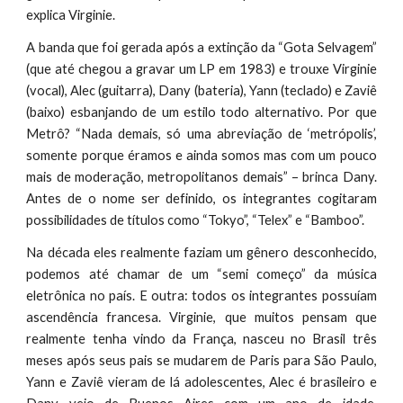
explica Virginie.
A banda que foi gerada após a extinção da “Gota Selvagem”
(que até chegou a gravar um LP em 1983) e trouxe Virginie
(vocal), Alec (guitarra), Dany (bateria), Yann (teclado) e Zaviê
(baixo) esbanjando de um estilo todo alternativo. Por que
Metrô? “Nada demais, só uma abreviação de ‘metrópolis’,
somente porque éramos e ainda somos mas com um pouco
mais de moderação, metropolitanos demais” – brinca Dany.
Antes de o nome ser definido, os integrantes cogitaram
possibilidades de títulos como “Tokyo”, “Telex” e “Bamboo”.
Na década eles realmente faziam um gênero desconhecido,
podemos até chamar de um “semi começo” da música
eletrônica no país. E outra: todos os integrantes possuíam
ascendência francesa. Virginie, que muitos pensam que
realmente tenha vindo da França, nasceu no Brasil três
meses após seus pais se mudarem de Paris para São Paulo,
Yann e Zaviê vieram de lá adolescentes, Alec é brasileiro e