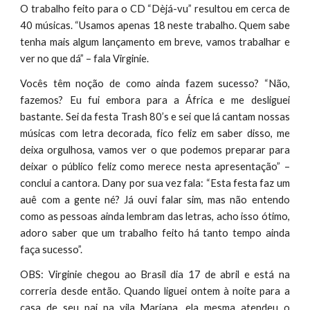
O trabalho feito para o CD “Dèjá-vu” resultou em cerca de
40 músicas. “Usamos apenas 18 neste trabalho. Quem sabe
tenha mais algum lançamento em breve, vamos trabalhar e
ver no que dá” – fala Virginie.
Vocês têm noção de como ainda fazem sucesso? “Não,
fazemos? Eu fui embora para a África e me desliguei
bastante. Sei da festa Trash 80’s e sei que lá cantam nossas
músicas com letra decorada, fico feliz em saber disso, me
deixa orgulhosa, vamos ver o que podemos preparar para
deixar o público feliz como merece nesta apresentação” –
conclui a cantora. Dany por sua vez fala: “Esta festa faz um
auê com a gente né? Já ouvi falar sim, mas não entendo
como as pessoas ainda lembram das letras, acho isso ótimo,
adoro saber que um trabalho feito há tanto tempo ainda
faça sucesso”.
OBS: Virginie chegou ao Brasil dia 17 de abril e está na
correria desde então. Quando liguei ontem à noite para a
casa de seu pai na vila Mariana, ela mesma atendeu o