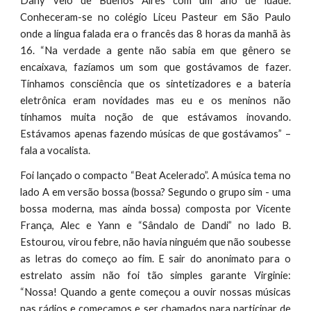
Dany veio de Buenos Aires com um ano de idade.
Conheceram-se no colégio Liceu Pasteur em São Paulo
onde a língua falada era o francês das 8 horas da manhã às
16. “Na verdade a gente não sabia em que gênero se
encaixava, fazíamos um som que gostávamos de fazer.
Tínhamos consciência que os sintetizadores e a bateria
eletrônica eram novidades mas eu e os meninos não
tínhamos muita noção de que estávamos inovando.
Estávamos apenas fazendo músicas de que gostávamos” –
fala a vocalista.
Foi lançado o compacto “Beat Acelerado”. A música tema no
lado A em versão bossa (bossa? Segundo o grupo sim - uma
bossa moderna, mas ainda bossa) composta por Vicente
França, Alec e Yann e “Sândalo de Dandi” no lado B.
Estourou, virou febre, não havia ninguém que não soubesse
as letras do começo ao fim. E sair do anonimato para o
estrelato assim não foi tão simples garante Virginie:
“Nossa! Quando a gente começou a ouvir nossas músicas
nas rádios e começamos e ser chamados para participar de