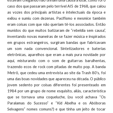
estavam chegando não tinham uma causa a lutar, como foi o
caso dos que passaram pelo terrível AI5 de 1968, que calou
as vozes dos principais artistas e intelectuais da época e
exilou e sumiu com dezenas. Pacifismo e mesmice também
eram coisas com que não queriam tê-los associados. Então
munidos do que muitos batizaram de “rebeldia sem causa”,
inventando novas maneiras de se fazer música e inspirados
em grupos estrangeiros, surgiram bandas que fabricavam
um som nada convencional. Sintetizadores e baterias
eletrônicas, aparelhos que eram a mais pura novidade por
aqui, misturando com o som de guitarras barulhentas,
trazendo ecos de rock com pitadas de muito pop. A banda
Metrô, que cedeu uma entrevista ao site da Trash 80’s, foi
uma das boas novidades que apareceu na década. O público
jovem sedento por coisas diferentes foi presenteado em
1984 por um grupo de nome esquisito, aliás, característica
que se tornava uma coqueluche, (ou você achava “Os
Paralamas do Sucesso” e “Kid Abelha e os Abóboras
Selvagens” nomes comuns?) e que tinha um jeito de tocar