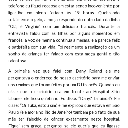
telefone eu fiquei receosa em estar sendo incoveniente por
ligar-lhe em pleno feriado às 19 horas. Quebrando
totalmente o gelo, a moça responde do outro lado da linha
“Olá, é Virginie” com um delicioso francês. Durante a
entrevista falou com as filhas por alguns momentos em
francês, a voz de menina continua a mesma, ela parece feliz
e satisfeita com sua vida. Foi realmente a realização de um
sonho de criança ter falado com esta moça gentil e tão
talentosa.
A primeira vez que falei com Dany Roland ele me
perguntava o endereço do nosso escritório para me enviar
uns remixes que foram feitos por um DJ francês. Quando eu
disse que o escritório era em frente ao Hospital Sírio
Libanês ele ficou quietinho. Eu disse: “Dany? Taí ainda”? Ele
disse: “Oi Tuka, estou sim”, e me explicou que estava em São
Paulo (ele mora no Rio de Janeiro) também pelo fato de sua
mãe ter falecido de câncer exatamente neste hospital.
Fiquei sem graça, perguntei se ele queria que eu ligasse