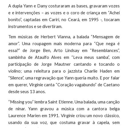
A dupla Yann e Dany costuraram as bases, gravaram vozes
e e intervenções – as vozes e o coro de criança em “Achei
bonito”, captadas em Cariri, no Ceará, em 1995 -, tocaram
instrumentos e se divertiram.
Tem músicas de Herbert Vianna, a balada “Mensagem de
amor”. Uma roupagem mais moderna para “Que nega é
essa?” de Jorge Ben, Arto Lindsay em “Resemblances”,
sambinha de Ataulfo Alves em “Leva meus samba”, com
participação de Jorge Mautner cantando e tocando o
violino; uma releitura para o jazzista Charlie Haden em
“Silence”, uma regravação que Yann queria muito. E por falar
em querer, Virginie canta “Coração vagabundo” de Caetano
desde seus 13 anos.
“Missing you” lembra Saint Etienne. Uma balada, uma canção
de ninar. Yann gravou a música com a cantora belga
Laurence Marien em 1991. Virginie criou um novo clássico,
usando da sua voz, que costuma gravar à capela, sem