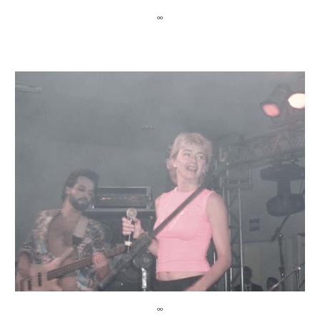
ºº
ºº