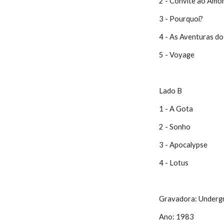
2 - Convite ao Amo
3 - Pourquoi?
4 - As Aventuras 
5 - Voyage
Lado B
1 - A Gota
2 - Sonho
3 - Apocalypse
4 - Lotus
Gravadora: Underg
Ano: 1983