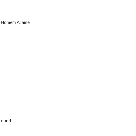
r
do Homem Arame
round