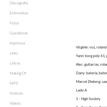
Discografia
Entrevistas
Fotos
Guestbook
Imprensa
Virginie: voz, rolan
Links
Yann: korg poly 61,
Letras
Alec: guitarras, rol
Making Of
Dany: bateria, bater
Marcel Zimberg: sax 
MP3
Lado A
Notícias
1 - High Society
Vídeos